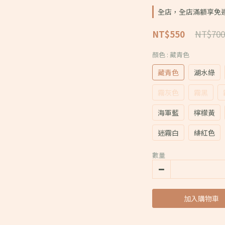
全店，全店滿額享免
NT$700
NT$550
顏色
: 藏青色
藏青色
湖水綠
霧灰色
霧黑
海軍藍
檸檬黃
迷霧白
緋紅色
數量
加入購物車