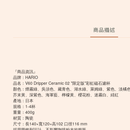
商品描述
『商品資訊』
品牌：HARIO
品名：V60 Dripper Ceramic 02 *限定版*彩虹磁石濾杯
顏色：煙霧綠、吳須色、藏青色、湖水綠、萊姆綠、紫色、淡橘
芥末黃、深紫色、海軍藍、檸檬黃、櫻花粉、迷霧白、緋紅
產地：日本
規格：1-4杯
重量：400g
材質：陶瓷
尺寸：長140×寬120×高102 口徑116 mm
採用圓錐刑設計，不影響咖啡粉末的膨脹