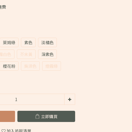
運費
萊姆綠
紫色
淡橘色
霧白色
芥末黃
深紫色
櫻花粉
吳須色
煙霧綠
立即購買
加入追蹤清單