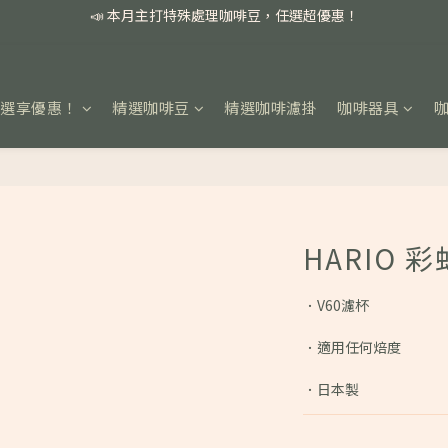
📣 本月主打特殊處理咖啡豆，任選超優惠！
🏅我們堅持新鮮手選豆，用心看得見！
📣 📣 新加入會員即享百元購物金，消費滿額再享免運費！
任選享優惠！
精選咖啡豆
精選咖啡濾掛
咖啡器具
📣 本月主打特殊處理咖啡豆，任選超優惠！
HARIO 
．V60濾杯
．適用任何焙度
．日本製