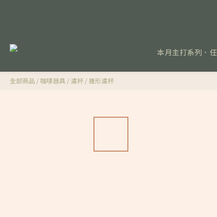
本月主打系列．
全部商品
/
咖啡器具
/
濾杯
/
錐形濾杯