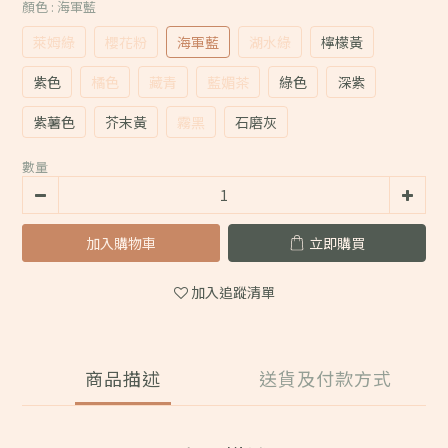
顏色
: 海軍藍
萊姆綠
櫻花粉
海軍藍
湖水綠
檸檬黃
紫色
橘色
藏青
藍媚茶
綠色
深紫
紫薯色
芥末黃
霧黑
石磨灰
數量
加入購物車
立即購買
加入追蹤清單
商品描述
送貨及付款方式