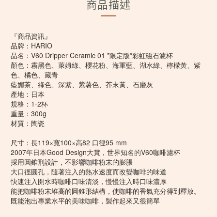
商品描述
『商品資訊』
品牌：HARIO
品名：V60 Dripper Ceramic 01 *限定版*彩虹磁石濾杯
顏色：霧黑色、萊姆綠、櫻花粉、海軍藍、湖水綠、檸檬黃、紫
色、橘色、藏青
藍媚茶、綠色、深紫、紫薯色、芥末黃、石磨灰
產地：日本
規格：1-2杯
重量：300g
材質：陶瓷
尺寸：長119×寬100×高82 口徑95 mm
2007年日本Good Design大賞，世界知名的V60咖啡濾杯
採用圓錐刑設計，不影響咖啡粉末的膨脹
大口徑圓孔，隨著注入的熱水速度而改變咖啡的味道
快速注入開水時咖啡口味清淡，慢慢注入時口味濃厚
能把咖啡粉末堆高的圓錐形結構，使咖啡的香氣充分得到釋放。
既能泡出專業水平的美味咖啡，製作起來又很簡單