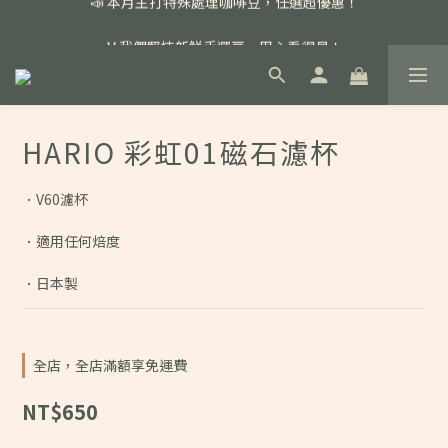
📣 本月主打特殊處理咖啡豆，任選超優惠！
🏅我們堅持新鮮手選豆，用心看得見！
📣 📣 新加入會員即享百元購物金，消費滿額再享免運費！
📣 本月主打特殊處理咖啡豆，任選超優惠！
HARIO 彩虹01磁石濾杯
．V60濾杯
．適用任何焙度
．日本製
全店，全店滿額享免運費
NT$650