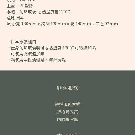
上蓋：PP塑膠
本體：耐熱玻璃(耐熱溫度差120℃)
產地:日本
尺寸:寬 180mmｘ縱深 138mmｘ高 148mm；口徑 92mm
．日本原裝進口
．壺身耐熱玻璃製可耐熱溫度 120℃ 可微波加熱
．可使用微波爐加熱
．請使用中性清潔劑、海綿清洗
顧客服務
運送服務方式
退換貨政策
防詐騙宣導