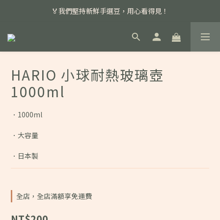
📣 本月主打特殊處理咖啡豆，任選超優惠！
🏅我們堅持新鮮手選豆，用心看得見！
📣 📣 新加入會員即享百元購物金，消費滿額再享免運費！
📣 本月主打特殊處理咖啡豆，任選超優惠！
HARIO 小球耐熱玻璃壺
1000ml
．1000ml
．大容量
．日本製
全店，全店滿額享免運費
NT$200