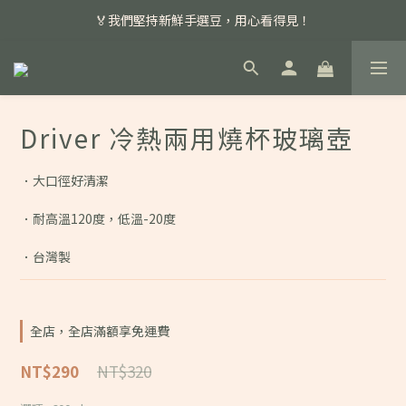
📣 本月主打特殊處理咖啡豆，任選超優惠！
🏅我們堅持新鮮手選豆，用心看得見！
📣 📣 新加入會員即享百元購物金，消費滿額再享免運費！
📣 本月主打特殊處理咖啡豆，任選超優惠！
Driver 冷熱兩用燒杯玻璃壺
．大口徑好清潔
．耐高溫120度，低溫-20度
．台灣製
全店，全店滿額享免運費
NT$320
NT$290