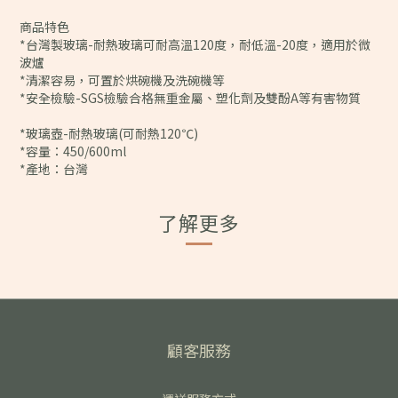
商品特色
*台灣製玻璃-耐熱玻璃可耐高溫120度，耐低溫-20度，適用於微
波爐
*清潔容易，可置於烘碗機及洗碗機等
*安全檢驗-SGS檢驗合格無重金屬、塑化劑及雙酚A等有害物質
*玻璃壺-耐熱玻璃(可耐熱120℃)
*容量：450/600ml
*產地：台灣
了解更多
顧客服務