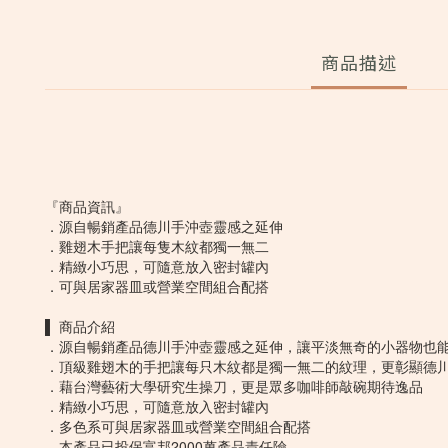
商品描述
『商品資訊』
．源自暢銷產品德川手沖壺靈感之延伸
．雞翅木手把讓每隻木紋都獨一無二
．精緻小巧思，可隨意放入密封罐內
．可與居家器皿或營業空間組合配搭
▌ 商品介紹
．源自暢銷產品德川手沖壺靈感之延伸，讓平淡無奇的小器物也
．頂級雞翅木的手把讓每只木紋都是獨一無二的紋理，更彰顯德
．藉台灣藝術大學研究生操刀，更是眾多咖啡師敲碗期待逸品
．精緻小巧思，可隨意放入密封罐內
．多色系可與居家器皿或營業空間組合配搭
．本產品已投保富邦2000萬產品責任險