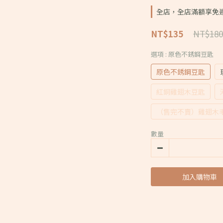
全店，全店滿額享免
NT$180
NT$135
選項
: 原色不銹鋼豆匙
原色不銹鋼豆匙
紅銅雞翅木豆匙
（售完不賣）雞翅木
數量
加入購物車