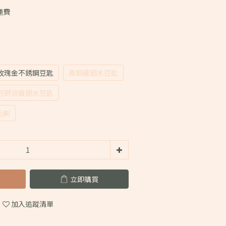
運費
玫瑰金不銹鋼豆匙
青銅雞翅木豆匙
河野流雞翅木豆匙
毛刷
立即購買
加入追蹤清單