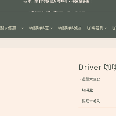
📣 本月主打特殊處理咖啡豆，任選超優惠！
🏅我們堅持新鮮手選豆，用心看得見！
📣 📣 新加入會員即享百元購物金，消費滿額再享免運費！
任選享優惠！
精選咖啡豆
精選咖啡濾掛
咖啡器具
📣 本月主打特殊處理咖啡豆，任選超優惠！
Driver 
．雞翅木豆匙
．咖啡匙
．雞翅木毛刷