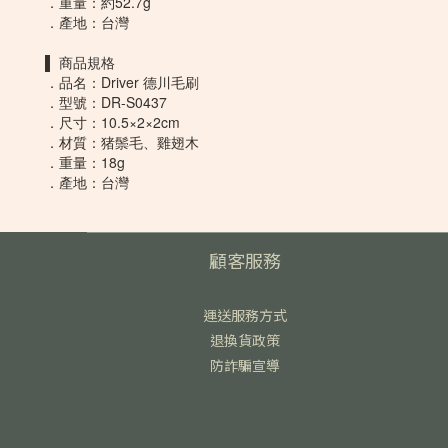
．重量：約52.7g
．產地：台灣
▌ 商品規格
．品名：Driver 德川毛刷
．型號：DR-S0437
．尺寸：10.5×2×2cm
．材質：猪鬃毛、雞翅木
．重量：18g
．產地：台灣
顧客服務
運送服務方式
退換貨政策
防詐騙宣導