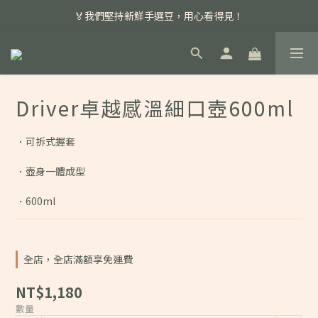
📣 本月主打特殊處理咖啡豆，任選超優惠！
🏅我們堅持新鮮手選豆，用心看得見！
📣 📣 新加入會員即享百元購物金，消費滿額再享免運費！
📣 本月主打特殊處理咖啡豆，任選超優惠！
Driver卓越感溫細口壺600ml
．可拆式握套
．壺身一體成型
．600ml
全店，全店滿額享免運費
NT$1,180
數量