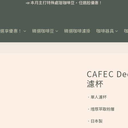
📣 本月主打特殊處理咖啡豆，任選超優惠！
🏅我們堅持新鮮手選豆，用心看得見！
📣 📣 新加入會員即享百元購物金，消費滿額再享免運費！
任選享優惠！
精選咖啡豆
精選咖啡濾掛
咖啡器具
📣 本月主打特殊處理咖啡豆，任選超優惠！
CAFEC De
濾杯
．單人濾杯
．增厚萃取粉層
．日本製