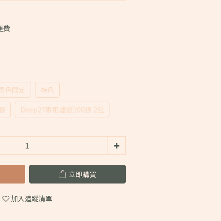
運費
黃色限定
棕色
0張
Deep27專用濾紙100張 2包
立即購買
加入追蹤清單