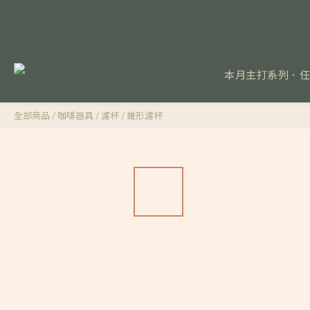
本月主打系列．
全部商品
/
咖啡器具
/
濾杯
/
錐形濾杯