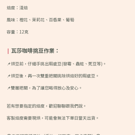
焙度：淺焙
風味：橙花、茉莉花、百香果、葡萄
容量：12克
瓦莎咖啡挑豆作業：
|
📌烘豆前，仔細手挑出瑕疵豆(發霉、蟲蛀、死豆等)。
📌烘豆後，再一次雙重把關挑除烘焙好的瑕疵豆。
📌雙層把關，為了讓您喝得放心及安心。
若有想要指定的焙度，歡迎聊聊跟我們說。
客製焙度需要現烘，可能會無法下單日當天出貨。