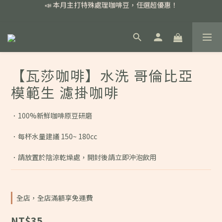
📣 本月主打特殊處理咖啡豆，任選超優惠！
📣 本月主打特殊處理咖啡豆，任選超優惠！
🏅我們堅持新鮮手選豆，用心看得見！
📣 📣 新加入會員即享百元購物金，消費滿額再享免運費！
📣 本月主打特殊處理咖啡豆，任選超優惠！
【瓦莎咖啡】水洗 哥倫比亞
模範生 濾掛咖啡
．100%新鮮咖啡原豆研磨
．每杯水量建議 150~ 180cc
．請放置於陰涼乾燥處，開封後請立即沖泡飲用
全店，全店滿額享免運費
NT$35