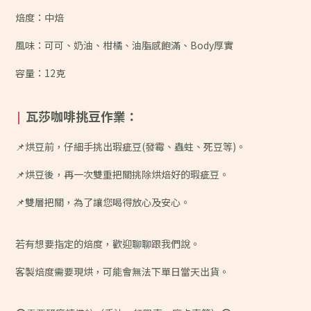
焙度：中焙
風味：
可可、奶油、柑橘、油脂感飽滿、Body厚實
容量：12克
瓦莎咖啡挑豆作業：
|
📌烘豆前，仔細手挑出瑕疵豆(發霉、蟲蛀、死豆等)。
📌烘豆後，再一次雙重把關挑除烘焙好的瑕疵豆。
📌雙層把關，為了讓您喝得放心及安心。
若有想要指定的焙度，歡迎聊聊跟我們說。
客製焙度需要現烘，可能會無法下單日當天出貨。