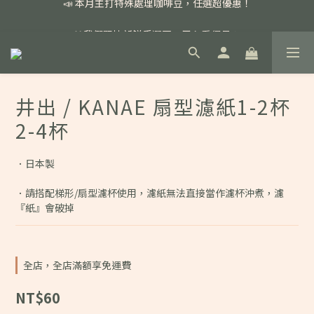
📣 本月主打特殊處理咖啡豆，任選超優惠！
🏅我們堅持新鮮手選豆，用心看得見！
📣 📣 新加入會員即享百元購物金，消費滿額再享免運費！
📣 本月主打特殊處理咖啡豆，任選超優惠！
井出 / KANAE 扇型濾紙1-2杯
2-4杯
．日本製
．請搭配梯形/扇型濾杯使用，濾紙無法直接當作濾杯沖煮，濾
『紙』會破掉
全店，全店滿額享免運費
NT$60