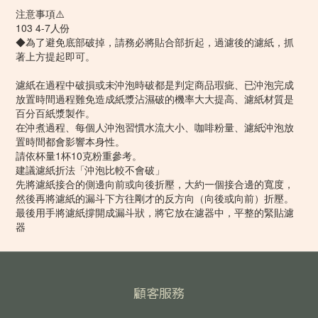
注意事項⚠️
103 4-7人份
◆為了避免底部破掉，請務必將貼合部折起，過濾後的濾紙，抓
著上方提起即可。
濾紙在過程中破損或未沖泡時破都是判定商品瑕疵、已沖泡完成
放置時間過程難免造成紙漿沾濕破的機率大大提高、濾紙材質是
百分百紙漿製作。
在沖煮過程、每個人沖泡習慣水流大小、咖啡粉量、濾紙沖泡放
置時間都會影響本身性。
請依杯量1杯10克粉重參考。
建議濾紙折法「沖泡比較不會破」
先將濾紙接合的側邊向前或向後折壓，大約一個接合邊的寬度，
然後再將濾紙的漏斗下方往剛才的反方向（向後或向前）折壓。
最後用手將濾紙撐開成漏斗狀，將它放在濾器中，平整的緊貼濾
器
顧客服務