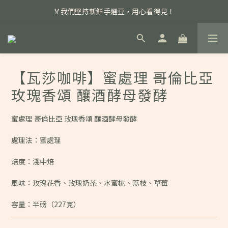
📣 本月主打特殊處理咖啡豆，任選超優惠！
🏅我們堅持新鮮手選豆，用心看得見！
📣 📣 新加入會員即享百元購物金，消費滿額再享免運費！
📣 本月主打特殊處理咖啡豆，任選超優惠！
【瓦莎咖啡】蜜處理 哥倫比亞
玫瑰香頌 釀酒酵母發酵
蜜處理 哥倫比亞 玫瑰香頌 釀酒酵母發酵
處理法：蜜處理
焙度：淺中焙
風味：玫瑰花香、玫瑰奶茶、水蜜桃、荔枝、草莓
容量：半磅（227克）