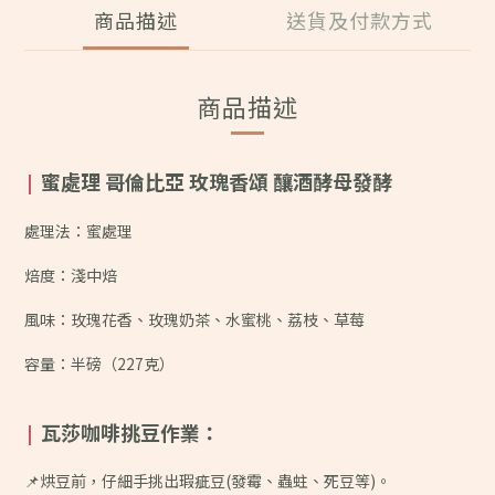
商品描述
送貨及付款方式
商品描述
蜜處理 哥倫比亞 玫瑰香頌 釀酒酵母發酵
|
處理法：蜜處理
焙度：淺中焙
風味：
玫瑰花香、玫瑰奶茶、水蜜桃、荔枝、草莓
容量：半磅（227克）
瓦莎咖啡挑豆作業：
|
📌烘豆前，仔細手挑出瑕疵豆(發霉、蟲蛀、死豆等)。