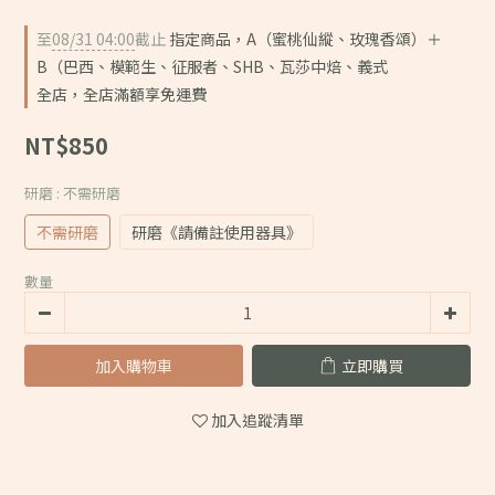
至
08/31 04:00
截止
指定商品，A（蜜桃仙縱、玫瑰香頌）＋
B（巴西、模範生、征服者、SHB、瓦莎中焙、義式
全店，全店滿額享免運費
NT$850
研磨
: 不需研磨
不需研磨
研磨《請備註使用器具》
數量
加入購物車
立即購買
加入追蹤清單