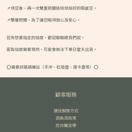
📌烘豆後，再一次雙重把關挑除烘焙好的瑕疵豆。
📌雙層把關，為了讓您喝得放心及安心。
若有想要指定的焙度，歡迎聊聊跟我們說。
客製焙度需要現烘，可能會無法下單日當天出貨。
⭕️需要研磨請備註（手沖、虹吸壺、摩卡壺等）⭕️
顧客服務
運送服務方式
退換貨政策
防詐騙宣導