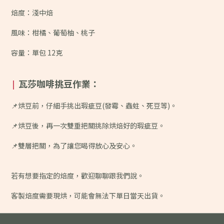
焙度：淺中焙
風味：
柑橘、葡萄柚、桃子
容量：單包 12克
瓦莎咖啡挑豆作業：
|
📌烘豆前，仔細手挑出瑕疵豆(發霉、蟲蛀、死豆等)。
📌烘豆後，再一次雙重把關挑除烘焙好的瑕疵豆。
📌雙層把關，為了讓您喝得放心及安心。
若有想要指定的焙度，歡迎聊聊跟我們說。
客製焙度需要現烘，可能會無法下單日當天出貨。