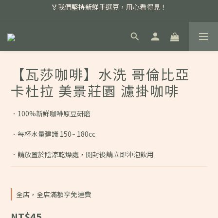
🏅我們堅持新鮮手選豆，用心看得見！
📣 本月主打特殊處理咖啡豆，任選超優惠！
📣 📣 新加入會員即享百元購物金，消費滿額再享免運費！
📣 本月主打特殊處理咖啡豆，任選超優惠！
【瓦莎咖啡】水洗 哥倫比亞
卡杜拉 美景莊園 濾掛咖啡
．100%新鮮咖啡原豆研磨
．每杯水量建議 150~ 180cc
．請放置於陰涼乾燥處，開封後請立即沖泡飲用
全店，全店滿額享免運費
NT$45