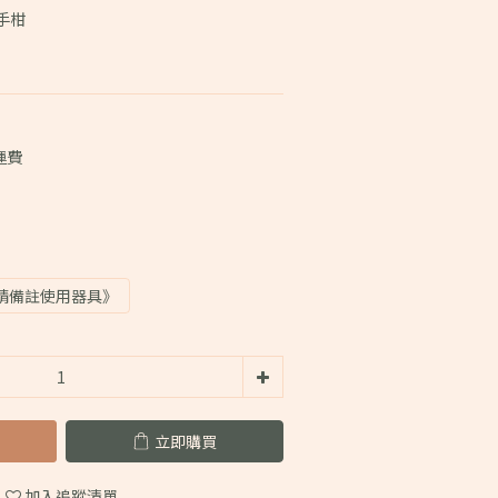
手柑
運費
請備註使用器具》
立即購買
加入追蹤清單