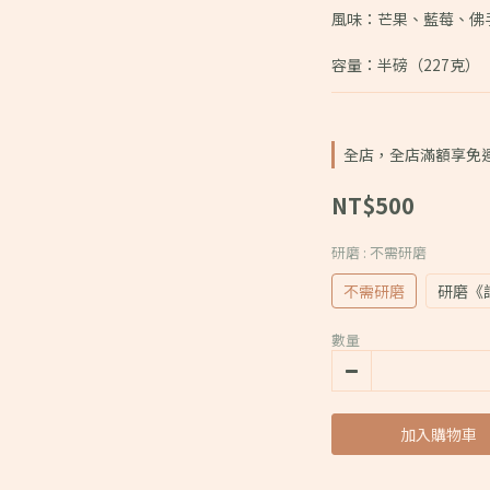
風味：芒果、藍莓、佛
容量：半磅（227克）
全店，全店滿額享免
NT$500
研磨
: 不需研磨
不需研磨
研磨《
數量
加入購物車