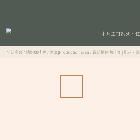
本月主打系列．
全部商品
/
精選咖啡豆
/
產區|Production area
/
瓦莎精選咖啡豆 |非洲、