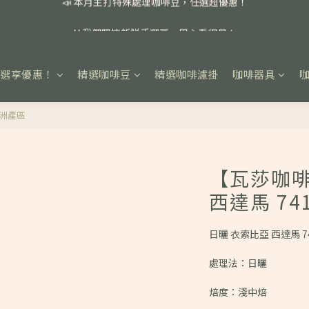
📣 本月主打特殊處理咖啡豆，任選超優惠！
🏅我們堅持新鮮手選豆，用心看得見！
📣 📣 新加入會員即享百元購物金，消費滿額再享免運費！
任選享優惠！
精選咖啡豆
精選咖啡濾掛
咖啡器具
📣 本月主打特殊處理咖啡豆，任選超優惠！
亞洲產區
【瓦莎咖啡
西達馬 74
日曬 衣索比亞 西達馬 7
處理法：日曬
焙度：淺中焙