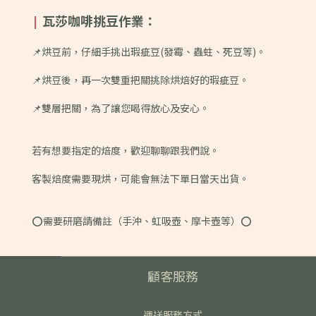
瓦莎咖啡挑豆作業：
|
📌烘豆前，仔細手挑出瑕疵豆(發霉、蟲蛀、死豆等)。
📌烘豆後，再一次雙重把關挑除烘焙好的瑕疵豆。
📌雙層把關，為了讓您喝得放心及安心。
若有想要指定的焙度，歡迎聊聊跟我們說。
客製焙度需要現烘，可能會無法下單日當天出貨。
⭕️需要研磨請備註（手沖、虹吸壺、摩卡壺等）⭕️
顧客服務
運送服務方式