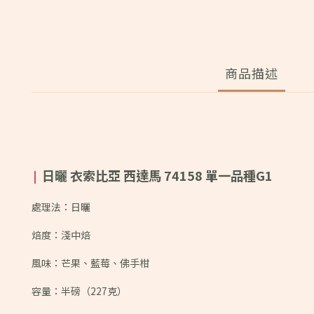
商品描述
日曬 衣索比亞 西達馬 74158 單一品種G1
|
處理法：日曬
焙度：淺中焙
風味：
芒果、藍莓、佛手柑
容量：半磅（227克）