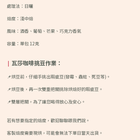
處理法：日曬
焙度：淺中焙
風味：
酒香、葡萄、芒果、巧克力香氣
容量：單包 12克
瓦莎咖啡挑豆作業：
|
📌烘豆前，仔細手挑出瑕疵豆(發霉、蟲蛀、死豆等)。
📌烘豆後，再一次雙重把關挑除烘焙好的瑕疵豆。
📌雙層把關，為了讓您喝得放心及安心。
若有想要指定的焙度，歡迎聊聊跟我們說。
客製焙度需要現烘，可能會無法下單日當天出貨。