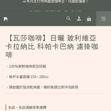
📣 本月主打特殊處理咖啡豆，任選超優惠！
🏅我們堅持新鮮手選豆，用心看得見！
📣 📣 新加入會員即享百元購物金，消費滿額再享免運費！
📣 本月主打特殊處理咖啡豆，任選超優惠！
【瓦莎咖啡】日曬 玻利維亞
卡拉納比 科帕卡巴納 濾掛咖
啡
．100%新鮮咖啡原豆研磨
．每杯水量建議 150~ 180cc
．請放置於陰涼乾燥處，開封後請立即沖泡飲用
全店，全店滿額享免運費