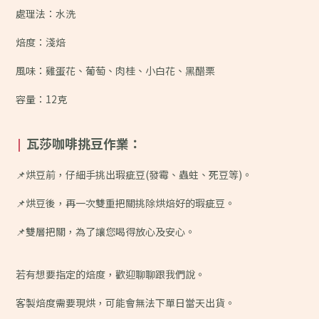
處理法：水洗
焙度：淺焙
風味：雞蛋花、葡萄、肉桂、小白花、黑醋栗
容量：12克
瓦莎咖啡挑豆作業：
|
📌烘豆前，仔細手挑出瑕疵豆(發霉、蟲蛀、死豆等)。
📌烘豆後，再一次雙重把關挑除烘焙好的瑕疵豆。
📌雙層把關，為了讓您喝得放心及安心。
若有想要指定的焙度，歡迎聊聊跟我們說。
客製焙度需要現烘，可能會無法下單日當天出貨。