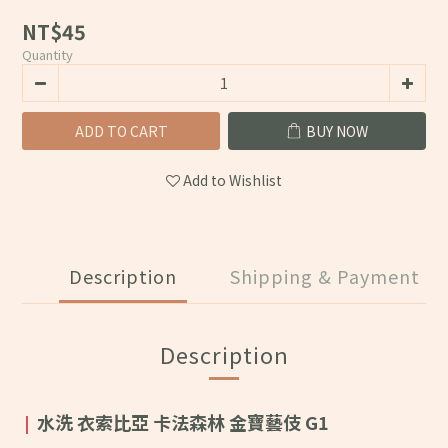
NT$45
Quantity
ADD TO CART
BUY NOW
Add to Wishlist
Description
Shipping & Payment
Description
水洗 衣索比亞 卡法森林 金寶藝伎 G1
|