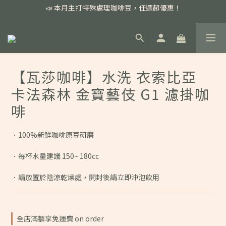
📣 本月主打特殊處理咖啡豆，任選超優惠！
📣 本月主打特殊處理咖啡豆，任選超優惠！
🏅我們堅持新鮮手選豆，用心看得見！
📣 📣 新加入會員即享百元購物金，消費滿額再享免運費！
【瓦莎咖啡】水洗 衣索比亞
📣 本月主打特殊處理咖啡豆，任選超優惠！
卡法森林 金寶藝伎 G1 濾掛咖
啡
．100%新鮮咖啡原豆研磨
．每杯水量建議 150~ 180cc
．請放置於陰涼乾燥處，開封後請立即沖泡飲用
全店滿額享免運費 on order