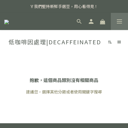
📣 本月主打特殊處理咖啡豆，任選超優惠！
🏅我們堅持新鮮手選豆，用心看得見！
📣 📣 新加入會員即享百元購物金，消費滿額再享免運費！
📣 本月主打特殊處理咖啡豆，任選超優惠！
低咖啡因處理|DECAFFEINATED
抱歉，這個商品類別沒有相關商品
建議您，選擇其他分類或者使用關鍵字搜尋